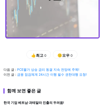
👍최고
😗오우
0
0
다음 글 :
PCE물가 상승 금리 동결 지속 전망에 주목!
이전 글 :
금융 점검체계 24시간 이행 필수 권한대행 요청!
함께 보면 좋은 글
한국 기업 베트남·과테말라 진출의 두려움!