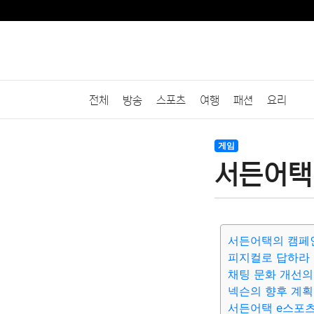
전체
방송
스포츠
여행
패션
요리
게임
서든어택 
서든어택의 캠페
피지컬로 답하라
채팅 문화 개선의
넥슨의 향후 계획
서든어택 e스포츠