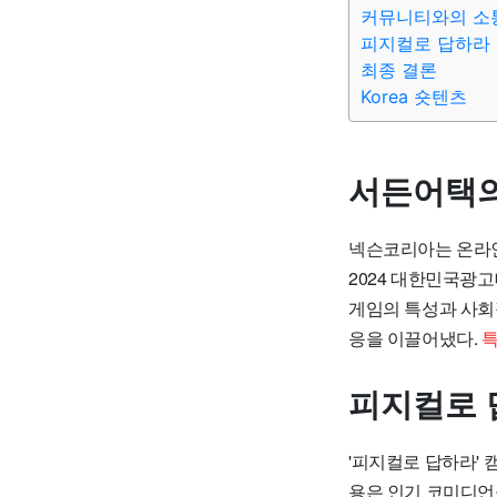
커뮤니티와의 소
피지컬로 답하라
최종 결론
Korea 숏텐츠
서든어택의
넥슨코리아는 온라인
2024 대한민국광고
게임의 특성과 사회
응을 이끌어냈다.
특
피지컬로 
'피지컬로 답하라'
용은 인기 코미디언