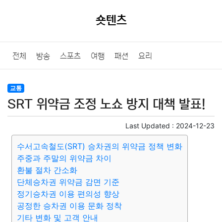
숏텐츠
전체
방송
스포츠
여행
패션
요리
교통
SRT 위약금 조정 노쇼 방지 대책 발표!
Last Updated :
2024-12-23
수서고속철도(SRT) 승차권의 위약금 정책 변화
주중과 주말의 위약금 차이
환불 절차 간소화
단체승차권 위약금 감면 기준
정기승차권 이용 편의성 향상
공정한 승차권 이용 문화 정착
기타 변화 및 고객 안내