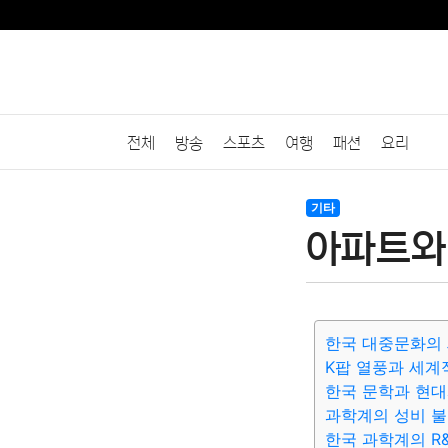
전체
방송
스포츠
여행
패션
요리
기타
아파트와
한국 대중문화의
K팝 열풍과 세계
한국 문학과 현
과학계의 성비 불
한국 과학계의 R