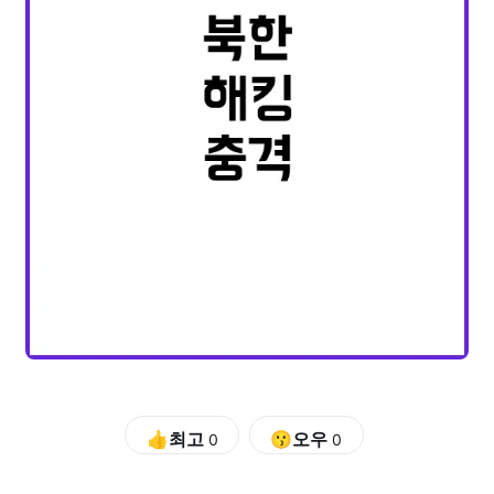
👍최고
😗오우
0
0