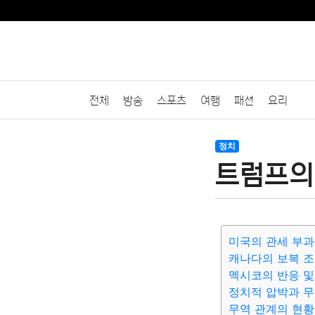
전체
방송
스포츠
여행
패션
요리
정치
트럼프의
미국의 관세 부과
캐나다의 보복 
멕시코의 반응 및
정치적 압박과 무
무역 관계의 현황