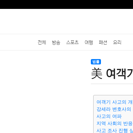
전체
방송
스포츠
여행
패션
요리
법률
美 여객기
여객기 사고의 
강세라 변호사의
사고의 여파
지역 사회의 반응
사고 조사 진행 