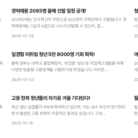
고용
경력채용 2093명 올해 선발 일정 공개!
청
경력채용 2093명 올해 선발 일정 공개!
화
2025년에는 인사혁신처 주관으로 422명의 지역인재가 선발됩니다. 경
청
력채용에는 7급과 9급으로 나누어 선발할 수 있으며, 중…
니
2025-01-25
2
고용
일경험 미취업 청년 5만 8000명 기회 획득!
여
일경험 미취업 청년 5만 8000명 기회 획득!
복
올해 정부는 대학교 졸업예정자, '쉬었음' 청년 및 직업계고생들을 위해
2
다양한 맞춤형 고용정책을 시행하기로 하였습니다. 이러한…
새
2025-01-23
2
고용
고용 한파 청년들의 차가운 겨울 기다린다!
필
고용 한파 청년들의 차가운 겨울 기다린다!
록
최근 청년 실업률이 6%에 육박하고 있으며, 이는 내수 부진이 장기화되
필
면서 발생한 고용 한파의 직접적인 결과로 보입니다. 구성…
현
2025-01-16
2