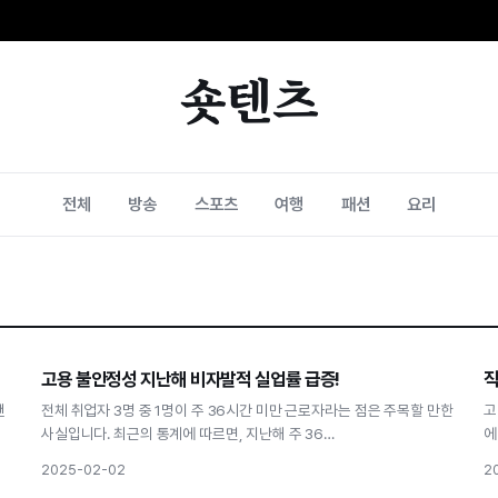
숏텐츠
전체
방송
스포츠
여행
패션
요리
고용
고용 불안정성 지난해 비자발적 실업률 급증!
직
고용 불안정성 지난해 비자발적 실업률 급증!
랜
전체 취업자 3명 중 1명이 주 36시간 미만 근로자라는 점은 주목할 만한
고
사실입니다. 최근의 통계에 따르면, 지난해 주 36…
에
2025-02-02
2