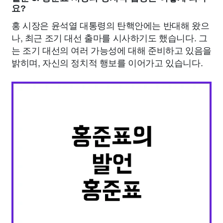
요?
홍 시장은 윤석열 대통령의 탄핵안에는 반대해 왔으
나, 최근 조기 대선 출마를 시사하기도 했습니다. 그
는 조기 대선의 여러 가능성에 대해 준비하고 있음을
밝히며, 자신의 정치적 행보를 이어가고 있습니다.