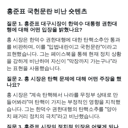
홍준표 국헌문란 비난 숏텐츠
질문 1. 홍준표 대구시장이 한덕수 대통령 권한대
행에 대해 어떤 입장을 밝혔나요?
홍 시장은 한덕수 권한대행에 대한 탄핵소추안 통과
를 비판하며, 이를 "입법내란이고 국헌문란"이라고
표현했습니다. 그는 페이스북을 통해 현재 정치 상황
을 강하게 비난하며 자신이 "막장까지 가는구나"라
는 표현을 사용했습니다.
질문 2. 홍 시장은 탄핵 문제에 대해 어떤 주장을 했
나요?
홍 시장은 "계속 탄핵해서 나라를 무정부 상태로 만
들어봐라"며 탄핵이 가지는 부정적인 영향을 지적했
습니다. 그는 한덕수 권한대행의 탄핵소추를 "양아
치 패거리 정치의 극치"라고 비난했습니다.
질문 3. 홍준표 시장의 정치적 입장은 어떻게 되나