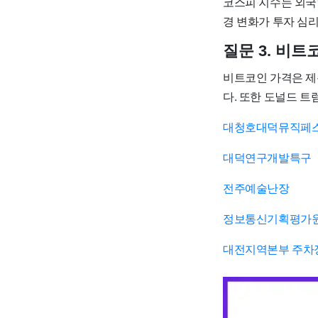
코스피 지수는 외국
경 변화가 투자 심
질문 3. 비
비트코인 가격은 제
다. 또한 도널드 
대청호대덕뮤직페
대덕연구개발특구
전주예술난장
정보통신기획평가
대전지역본부 주차