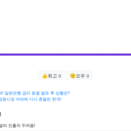
👍최고
😗오우
0
0
락! 일본은행 금리 동결 발표 후 상황은?
금융시장 여파에 다시 흔들린 한국!
글
말라 진출의 두려움!