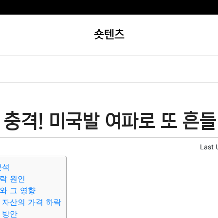
숏텐츠
충격! 미국발 여파로 또 흔
Last 
분석
락 원인
와 그 영향
 자산의 가격 하락
 방안