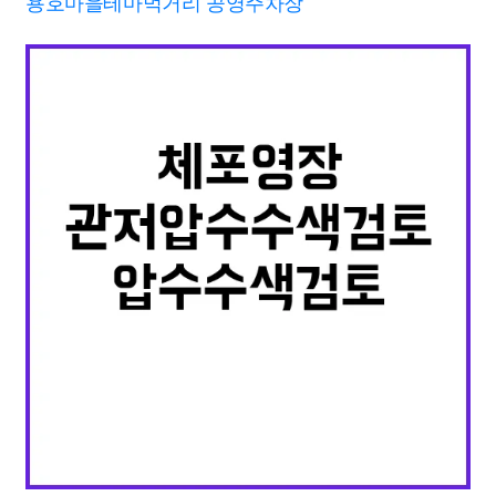
용호마을테마먹거리 공영주차장