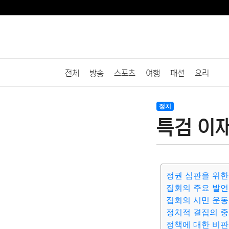
전체
방송
스포츠
여행
패션
요리
정치
특검 이재
정권 심판을 위한
집회의 주요 발언
집회의 시민 운동
정치적 결집의 
정책에 대한 비판