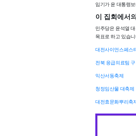
임기가 윤 대통령보
이 집회에서의
민주당은 윤석열 대
목표로 하고 있습니
대전사이언스페스
전북 응급의료팀 
익산서동축제
청정임산물 대축제
대전효문화뿌리축