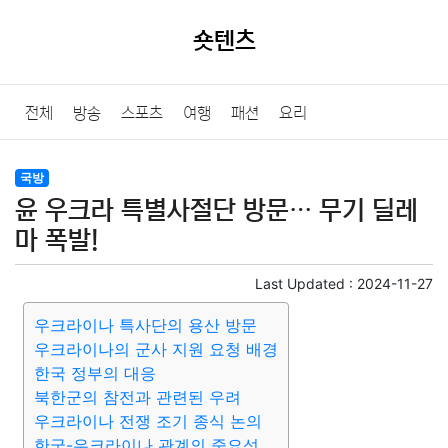
숏텐츠
전체
방송
스포츠
여행
패션
요리
국방
윤 우크라 특별사절단 방문… 무기 딜레
마 폭발!
Last Updated :
2024-11-27
우크라이나 특사단의 용산 방문
우크라이나의 군사 지원 요청 배경
한국 정부의 대응
북한군의 참전과 관련된 우려
우크라이나 전쟁 조기 종식 논의
한국-우크라이나 관계의 중요성