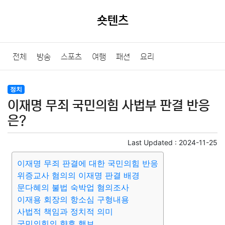
숏텐츠
전체
방송
스포츠
여행
패션
요리
정치
이재명 무죄 국민의힘 사법부 판결 반응
은?
Last Updated :
2024-11-25
이재명 무죄 판결에 대한 국민의힘 반응
위증교사 혐의의 이재명 판결 배경
문다혜의 불법 숙박업 혐의조사
이재용 회장의 항소심 구형내용
사법적 책임과 정치적 의미
국민의힘의 향후 행보