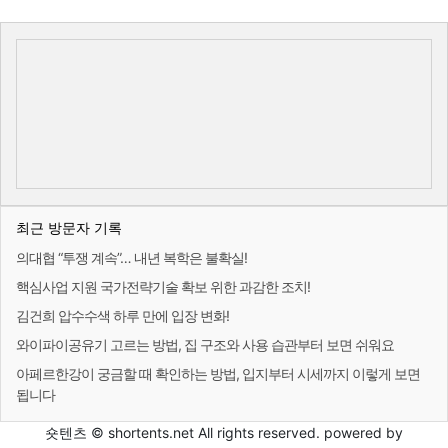
최근 방문자 기록
의대협 “투쟁 계속”… 내년 복학은 불확실!
핵심사업 지원 국가전략기술 확보 위한 과감한 조치!
김건희 압수수색 하루 만에 입장 변화!
와이파이공유기 고르는 방법, 집 구조와 사용 습관부터 보면 쉬워요
아페르한강이 궁금할 때 확인하는 방법, 입지부터 시세까지 이렇게 보면
됩니다
숏텐츠 © shortents.net All rights reserved. powered by