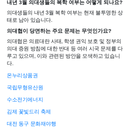
내년 3월 의대생들의 복학 여부는 어떻게 되나요?
의대생들의 내년 3월 복학 여부는 현재 불투명한 상
태로 남아 있습니다.
의대협이 당면하는 주요 문제는 무엇인가요?
의대협은 의료대란 사태, 학생 권익 보호 및 정부의
의대 증원 방침에 대한 반대 등 여러 시국 문제를 다
루고 있으며, 이와 관련된 방안을 모색하고 있습니
다.
온누리상품권
국립무형유산원
수소전기에너지
김제 꽃빛드리 축제
대전 동구 문화재야행