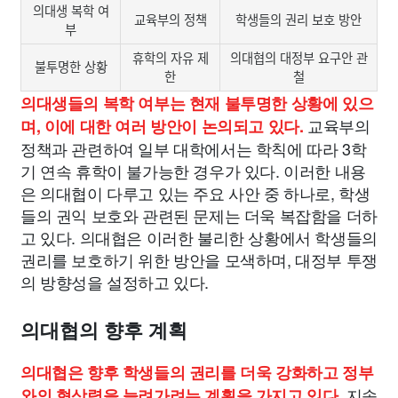
의대생 복학 여
교육부의 정책
학생들의 권리 보호 방안
부
휴학의 자유 제
의대협의 대정부 요구안 관
불투명한 상황
한
철
의대생들의 복학 여부는 현재 불투명한 상황에 있으
교육부의
며, 이에 대한 여러 방안이 논의되고 있다.
정책과 관련하여 일부 대학에서는 학칙에 따라 3학
기 연속 휴학이 불가능한 경우가 있다. 이러한 내용
은 의대협이 다루고 있는 주요 사안 중 하나로, 학생
들의 권익 보호와 관련된 문제는 더욱 복잡함을 더하
고 있다. 의대협은 이러한 불리한 상황에서 학생들의
권리를 보호하기 위한 방안을 모색하며, 대정부 투쟁
의 방향성을 설정하고 있다.
의대협의 향후 계획
의대협은 향후 학생들의 권리를 더욱 강화하고 정부
지속
와의 협상력을 늘려가려는 계획을 가지고 있다.