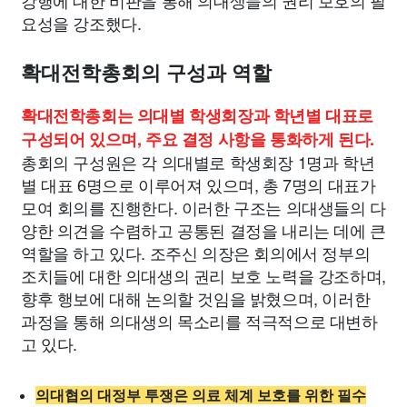
강행에 대한 비판을 통해 의대생들의 권리 보호의 필
요성을 강조했다.
확대전학총회의 구성과 역할
확대전학총회는 의대별 학생회장과 학년별 대표로
구성되어 있으며, 주요 결정 사항을 통화하게 된다.
총회의 구성원은 각 의대별로 학생회장 1명과 학년
별 대표 6명으로 이루어져 있으며, 총 7명의 대표가
모여 회의를 진행한다. 이러한 구조는 의대생들의 다
양한 의견을 수렴하고 공통된 결정을 내리는 데에 큰
역할을 하고 있다. 조주신 의장은 회의에서 정부의
조치들에 대한 의대생의 권리 보호 노력을 강조하며,
향후 행보에 대해 논의할 것임을 밝혔으며, 이러한
과정을 통해 의대생의 목소리를 적극적으로 대변하
고 있다.
의대협의 대정부 투쟁은 의료 체계 보호를 위한 필수