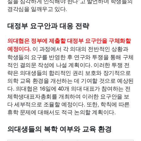
실을 심각하게 인식해야 한다”고 발언하며 학생들의
경각심을 일깨우고 있다.
대정부 요구안과 대응 전략
의대협은 정부에 제출할 대정부 요구안을 구체화할
이 과정에서 각 의대의 전반적인 상황과
예정이다.
학생들의 요구를 반영한 후 연구와 투쟁을 통해 구체
적인 결의문 작성에 나설 계획이다. 이러한 투쟁 전
략은 의대생들의 합리적인 권리 보호와 장기적으로
의학 교육 환경을 개선하는 데 기여할 것으로 예상된
다. 의대협은 16일에 40개 의대 대표가 참여하는 전
체학생대표자총회를 개최하여 이러한 요구안을 보
다 세부적으로 조율할 예정이다. 또한, 학칙에 따른
휴학 문제에 대해서도 적극 논의할 계획이다.
의대생들의 복학 여부와 교육 환경