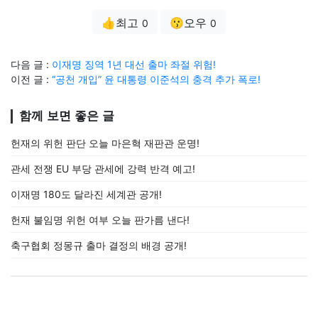
👍최고
😗오우
0
0
다음 글 :
이재명 징역 1년 대선 출마 좌절 위험!
이전 글 :
“공천 개입” 윤 대통령 이준석의 충격 추가 폭로!
함께 보면 좋은 글
헌재의 위헌 판단 오늘 마은혁 재판관 운명!
관세 전쟁 EU 부당 관세에 강력 반격 예고!
이재명 180도 달라진 세계관 공개!
헌재 불임명 위헌 여부 오늘 판가름 낸다!
축구협회 정몽규 출마 결정의 배경 공개!