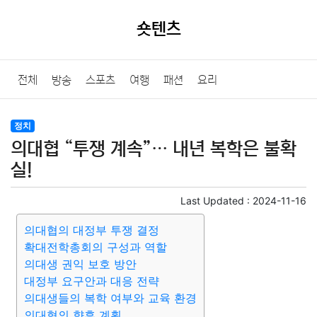
숏텐츠
전체
방송
스포츠
여행
패션
요리
정치
의대협 “투쟁 계속”… 내년 복학은 불확
실!
Last Updated :
2024-11-16
의대협의 대정부 투쟁 결정
확대전학총회의 구성과 역할
의대생 권익 보호 방안
대정부 요구안과 대응 전략
의대생들의 복학 여부와 교육 환경
의대협의 향후 계획