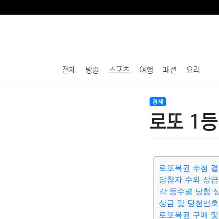
전체
방송
스포츠
여행
패션
요리
경제
로또 1등
로또복권 추첨 
당첨자 수와 상금
각 등수별 당첨 
상금 및 당첨번호
로또복권 구매 및