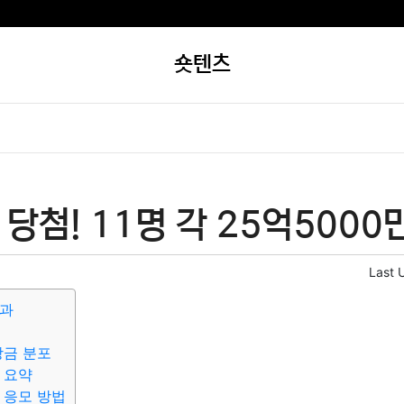
숏텐츠
 당첨! 11명 각 25억5000
Last 
결과
상금 분포
 요약
 응모 방법