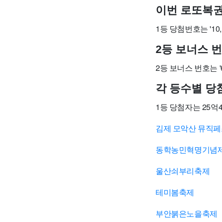
이번 로또복권
1등 당첨번호는 '10, 16
2등 보너스 
2등 보너스 번호는 '
각 등수별 당
1등 당첨자는 25억4
김제 모악산 뮤직
동학농민혁명기념
울산쇠부리축제
테미봄축제
부안붉은노을축제