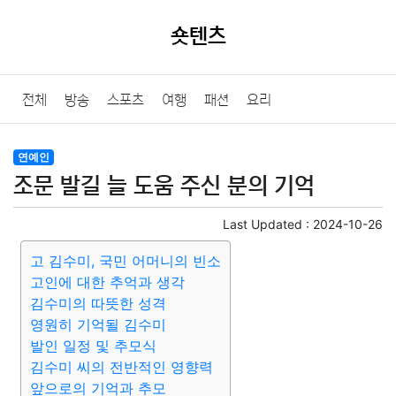
숏텐츠
전체
방송
스포츠
여행
패션
요리
연예인
조문 발길 늘 도움 주신 분의 기억
Last Updated :
2024-10-26
고 김수미, 국민 어머니의 빈소
고인에 대한 추억과 생각
김수미의 따뜻한 성격
영원히 기억될 김수미
발인 일정 및 추모식
김수미 씨의 전반적인 영향력
앞으로의 기억과 추모