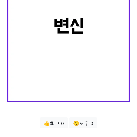
👍최고
😗오우
0
0