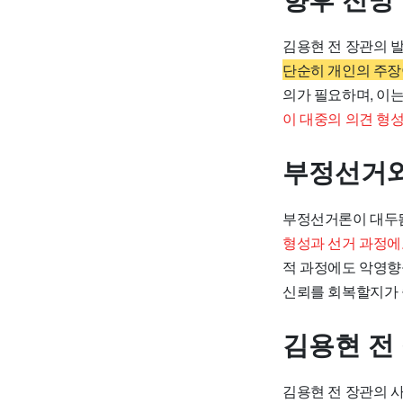
향후 전망
김용현 전 장관의 
단순히 개인의 주장
의가 필요하며, 이는
이 대중의 의견 형
부정선거와
부정선거론이 대두됨
형성과 선거 과정에
적 과정에도 악영향
신뢰를 회복할지가 
김용현 전
김용현 전 장관의 