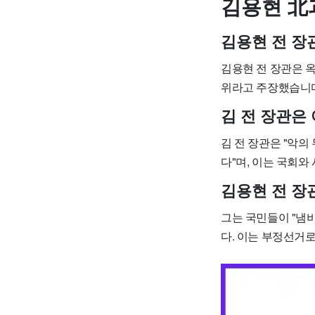
김용현 北
김용현 전 장
김용현 전 장관은 
위라고 주장했습니다
김 전 장관은
김 전 장관은 "악
다"며, 이는 국회
김용현 전 장
그는 국민들이 "냄
다. 이는 부정선거