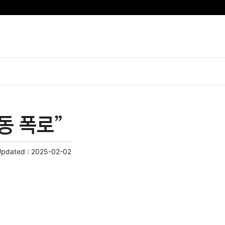
동 폭로”
Updated :
2025-02-02