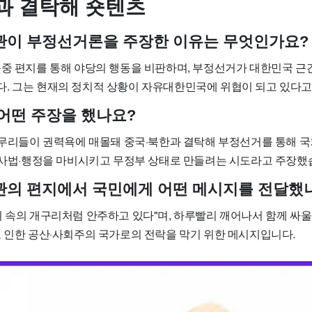
과 결탁해 숏텐츠
관이 부정선거론을 주장한 이유는 무엇인가요?
옥중 편지를 통해 야당의 행동을 비판하며, 부정선거가 대한민국 근
. 그는 현재의 정치적 상황이 자유대한민국에 위협이 되고 있다고
 어떤 주장을 했나요?
의 무리들이 권력욕에 매몰돼 중국·북한과 결탁해 부정선거를 통해 
와 사법·행정을 마비시키고 무정부 상태로 만들려는 시도라고 주장했
관의 편지에서 국민에게 어떤 메시지를 전달했
비 속의 개구리처럼 안주하고 있다"며, 하루빨리 깨어나서 함께 싸
로 인한 공산·사회주의 국가로의 전락을 막기 위한 메시지입니다.