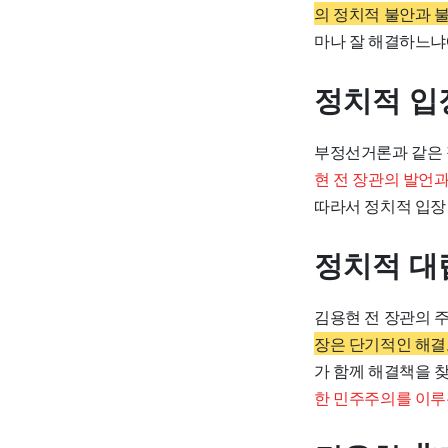
의 정치적 불안과 
마나 잘 해결하느냐
정치적 입
부정선거론과 같은 
현 전 장관의 발언과
따라서 정치적 입장
정치적 대
김용현 전 장관의 
장은 단기적인 해결
가 함께 해결책을 찾
한 민주주의를 이루