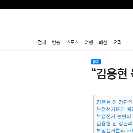
전체
방송
스포츠
여행
패션
요리
정치
“김용현
김용현 전 장관의
부정선거론의 배
부정선거 논란의
김용현 전 장관의
부정선거론과 사