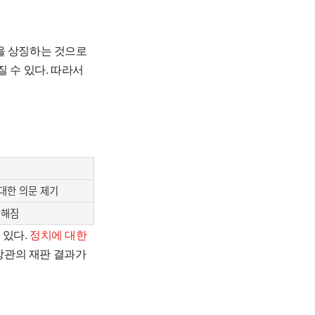
을 상징하는 것으로
질 수 있다. 따라서
대한 의문 제기
심해짐
 있다.
정치에 대한
 장관의 재판 결과가