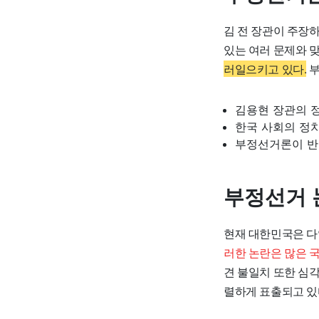
김 전 장관이 주장
있는 여러 문제와 
러일으키고 있다.
부
김용현 장관의 
한국 사회의 정
부정선거론이 반
부정선거 
현재 대한민국은 다양
러한 논란은 많은 
견 불일치 또한 심각
렬하게 표출되고 있