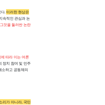
있다.
이러한 현상은
지속적인 관심과 논
그것을 둘러싼 논란
에 따라 이는 여론
 정치 참여 및 민주
 해소하고 공동체의
소리가 아니라, 국민