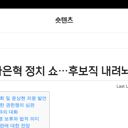
숏텐츠
마은혁 정치 쇼…후보직 내려놔
Last 
회 및 윤상현 의원 발언
한 권한쟁의 심판
과의 대화
명 보류와 법적 의미
판에 대한 전망