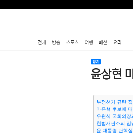
전체
방송
스포츠
여행
패션
요리
정치
윤상현 
부정선거 규탄 집
마은혁 후보에 대
우원식 국회의장
헌법재판소의 임
윤 대통령 탄핵심