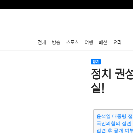
전체
방송
스포츠
여행
패션
요리
정치
정치 권성
실!
윤석열 대통령 접
국민의힘의 접견
접견 후 공개 여