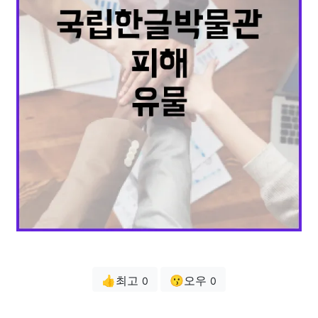
👍최고
😗오우
0
0