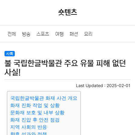
숏텐츠
전체
방송
스포츠
여행
패션
요리
사회
불 국립한글박물관 주요 유물 피해 없던
사실!
Last Updated :
2025-02-01
국립한글박물관 화재 사건 개요
화재 진화 작업 및 상황
문화재 보호 및 내부 상황
화재 진압 후 안전 점검
지역 사회의 반응
향후 성과와 정책