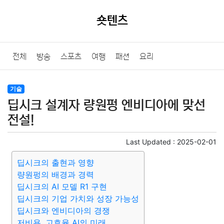
숏텐츠
전체
방송
스포츠
여행
패션
요리
기술
딥시크 설계자 량원펑 엔비디아에 맞선
전설!
Last Updated :
2025-02-01
딥시크의 출현과 영향
량원펑의 배경과 경력
딥시크의 AI 모델 R1 구현
딥시크의 기업 가치와 성장 가능성
딥시크와 엔비디아의 경쟁
저비용, 고효율 AI의 미래