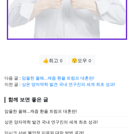
👍최고
😗오우
0
0
다음 글 :
암울한 올해…캐즘 환율 트럼프 대혼란!
이전 글 :
상온 양자역학 발견 국내 연구진의 세계 최초 성과!
함께 보면 좋은 글
암울한 올해…캐즘 환율 트럼프 대혼란!
상온 양자역학 발견 국내 연구진의 세계 최초 성과!
딥시크 서버 불안정 이유와 대처 방법 공개!