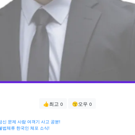
👍최고
😗오우
0
0
정신 문제 사람 여객기 사고 공분!
불법체류 한국인 체포 소식!