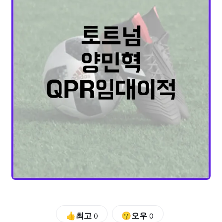
👍최고
😗오우
0
0