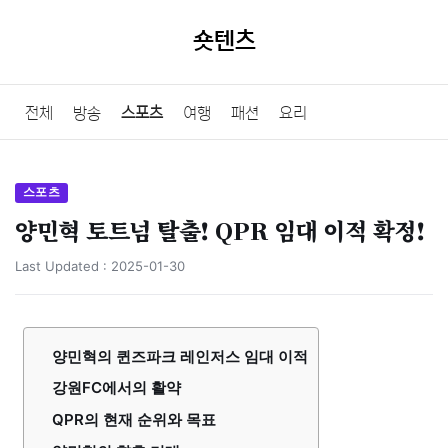
숏텐츠
전체
방송
스포츠
여행
패션
요리
스포츠
양민혁 토트넘 탈출! QPR 임대 이적 확정!
Last Updated :
2025-01-30
양민혁의 퀸즈파크 레인저스 임대 이적
강원FC에서의 활약
QPR의 현재 순위와 목표