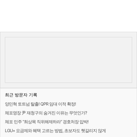
최근 방문자 기록
양민혁 토트넘 탈출! QPR 임대 이적 확정!
체포영장 尹 재청구의 숨겨진 이유는 무엇인가?
체포 민주 “최상목 직위해제하라” 경호처장 압박!
LGU+ 요금제와 혜택 고르는 방법, 초보자도 헷갈리지 않게