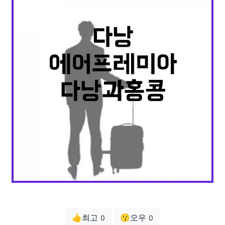
👍최고
😗오우
0
0