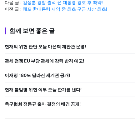
다음 글 :
김성훈 경찰 출석 윤 대통령 경호 후 확약!
이전 글 :
체포 尹대통령 재임 중 최초 구금 사상 최초!
함께 보면 좋은 글
헌재의 위헌 판단 오늘 마은혁 재판관 운명!
관세 전쟁 EU 부당 관세에 강력 반격 예고!
이재명 180도 달라진 세계관 공개!
헌재 불임명 위헌 여부 오늘 판가름 낸다!
축구협회 정몽규 출마 결정의 배경 공개!