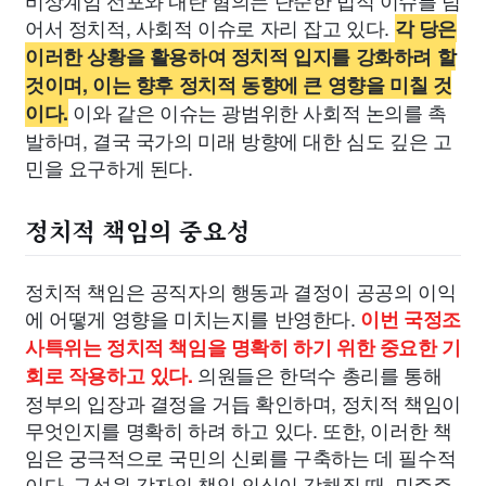
비상계엄 선포와 내란 혐의는 단순한 법적 이슈를 넘
어서 정치적, 사회적 이슈로 자리 잡고 있다.
각 당은
이러한 상황을 활용하여 정치적 입지를 강화하려 할
것이며, 이는 향후 정치적 동향에 큰 영향을 미칠 것
이와 같은 이슈는 광범위한 사회적 논의를 촉
이다.
발하며, 결국 국가의 미래 방향에 대한 심도 깊은 고
민을 요구하게 된다.
정치적 책임의 중요성
정치적 책임은 공직자의 행동과 결정이 공공의 이익
에 어떻게 영향을 미치는지를 반영한다.
이번 국정조
사특위는 정치적 책임을 명확히 하기 위한 중요한 기
의원들은 한덕수 총리를 통해
회로 작용하고 있다.
정부의 입장과 결정을 거듭 확인하며, 정치적 책임이
무엇인지를 명확히 하려 하고 있다. 또한, 이러한 책
임은 궁극적으로 국민의 신뢰를 구축하는 데 필수적
이다. 구성원 각자의 책임 의식이 강해질 때, 민주주