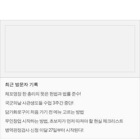
최근 방문자 기록
체포영장 한 총리의 뜻은 헌법과 법률 준수!
국군의날 사관생도들 수업 3주간 중단!
담가화로구이 처음 가기 전 메뉴 고르는 방법
무인창업 시작하는 방법, 초보자가 먼저 따져야 할 현실 체크리스트
병역판정검사 신청 이달 27일부터 시작된다!