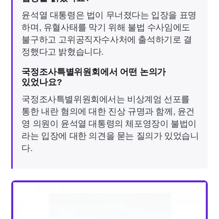
윤석열 대통령은 법이 무너졌다는 입장을 표명
하며, 유혈사태를 막기 위해 불법 수사임에도
불구하고 고위공직자수사처에 출석하기로 결
정했다고 밝혔습니다.
국정조사특별위원회에서 어떤 논의가
있었나요?
국정조사특별위원회에서는 비상계엄 선포를
통한 내란 혐의에 대한 진상 규명과 함께, 윤건
영 의원이 윤석열 대통령의 체포영장이 불법이
라는 입장에 대한 의견을 묻는 질의가 있었습니
다.