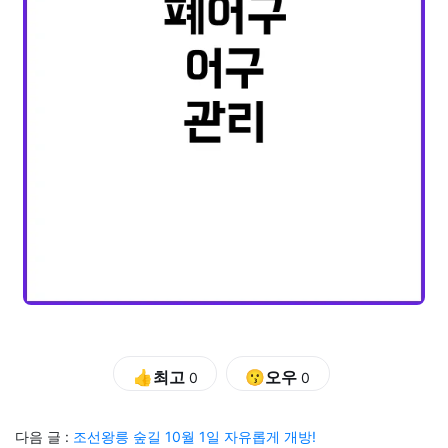
👍최고
😗오우
0
0
다음 글 :
조선왕릉 숲길 10월 1일 자유롭게 개방!