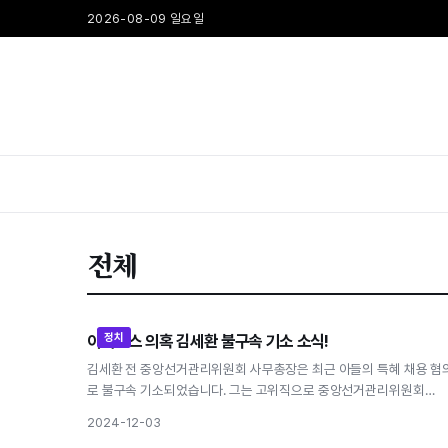
2026-08-09 일요일
전체
정치
아빠찬스 의혹 김세환 불구속 기소 소식!
아빠찬스 의혹 김세환 불구속 기소 소식!
김세환 전 중앙선거관리위원회 사무총장은 최근 아들의 특혜 채용 혐
로 불구속 기소되었습니다. 그는 고위직으로 중앙선거관리위원회…
2024-12-03