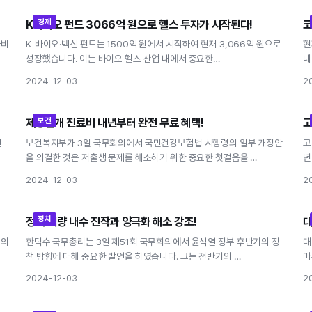
경제
K바이오 펀드 3066억 원으로 헬스 투자가 시작된다!
코
K바이오 펀드 3066억 원으로 헬스 투자가 시작된
다!
자비
K-바이오·백신 펀드는 1500억 원에서 시작하여 현재 3,066억 원으로
현
성장했습니다. 이는 바이오 헬스 산업 내에서 중요한…
내
2024-12-03
2
보건
제왕절개 진료비 내년부터 완전 무료 혜택!
고
제왕절개 진료비 내년부터 완전 무료 혜택!
전
보건복지부가 3일 국무회의에서 국민건강보험법 시행령의 일부 개정안
고
을 의결한 것은 저출생 문제를 해소하기 위한 중요한 첫걸음을 …
년
2024-12-03
2
정치
정책 역량 내수 진작과 양극화 해소 강조!
대
정책 역량 내수 진작과 양극화 해소 강조!
서의
한덕수 국무총리는 3일 제51회 국무회의에서 윤석열 정부 후반기의 정
대
책 방향에 대해 중요한 발언을 하였습니다. 그는 전반기의 …
마
2024-12-03
2