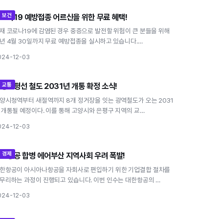
보건
로나19 예방접종 어르신을 위한 무료 혜택!
코로나19 예방접종 어르신을 위한 무료 혜택!
재 코로나19에 감염된 경우 중증으로 발전할 위험이 큰 분들을 위해
년 4월 30일까지 무료 예방접종을 실시하고 있습니다.…
024-12-03
교통
양은평선 철도 2031년 개통 확정 소식!
고양은평선 철도 2031년 개통 확정 소식!
양시청역부터 새절역까지 8개 정거장을 잇는 광역철도가 오는 2031
 개통될 예정이다. 이를 통해 고양시와 은평구 지역의 교…
024-12-03
경제
한항공 합병 에어부산 지역사회 우려 폭발!
대한항공 합병 에어부산 지역사회 우려 폭발!
한항공이 아시아나항공을 자회사로 편입하기 위한 기업결합 절차를
무리하는 과정이 진행되고 있습니다. 이번 인수는 대한항공의 …
024-12-03