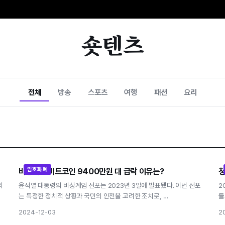
숏텐츠
전체
방송
스포츠
여행
패션
요리
암호화폐
비상계엄 비트코인 9400만원 대 급락 이유는?
청
비상계엄 비트코인 9400만원 대 급락 이유는?
의
윤석열 대통령의 비상계엄 선포는 2023년 3일에 발표됐다. 이번 선포
2
는 특정한 정치적 상황과 국민의 안전을 고려한 조치로, …
들
2024-12-03
2