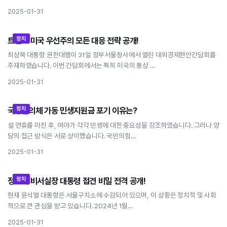
2025-01-31
정치
트럼프 미국 우선주의 모든 대응 전략 공개!
트럼프 미국 우선주의 모든 대응 전략 공개!
최상목 대통령 권한대행이 31일 정부서울청사에서 열린 대외경제현안간담회를
주재하였습니다. 이번 간담회에서는 특히 미국의 통상 …
2025-01-31
정치
국정협의체 가동 민생지원금 포기 이유는?
국정협의체 가동 민생지원금 포기 이유는?
설 연휴를 마친 후, 여야가 각각 민생에 대한 중요성을 강조하였습니다. 그러나 양
당의 접근 방식은 서로 상이했습니다. 국민의힘…
2025-01-31
정치
정진석 비서실장 대통령 접견 비밀 전격 공개!
정진석 비서실장 대통령 접견 비밀 전격 공개!
현재 윤석열 대통령은 서울구치소에 수감되어 있으며, 이 상황은 정치적 및 사회
적으로 큰 관심을 받고 있습니다. 2024년 1월…
2025-01-31