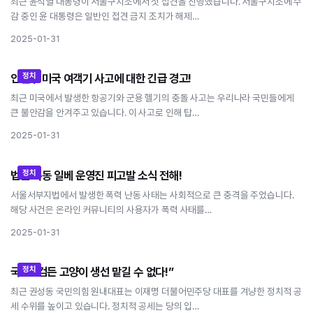
최근 윤석열 대통령이 서울구치소에서 첫 접견을 진행했습니다. 서울구치소에 수
감 중인 윤 대통령은 일반인 접견 금지 조치가 해제…
2025-01-31
정치
안철수 미국 여객기 사고에 대한 긴급 경고!
안철수 미국 여객기 사고에 대한 긴급 경고!
최근 미국에서 발생한 항공기와 군용 헬기의 충돌 사고는 우리나라 국민들에게
큰 불안감을 안겨주고 있습니다. 이 사고로 인해 탑…
2025-01-31
정치
법원 폭동 일베 운영진 피고발 소식 전해!
법원 폭동 일베 운영진 피고발 소식 전해!
서울서부지법에서 발생한 폭력 난동 사태는 사회적으로 큰 충격을 주었습니다.
해당 사건은 온라인 커뮤니티의 사용자가 폭력 사태를…
2025-01-31
정치
국힘 “검든 고양이 생선 맡길 수 없다!”
국힘 “검든 고양이 생선 맡길 수 없다!”
최근 권성동 국민의힘 원내대표는 이재명 더불어민주당 대표를 겨냥한 정치적 공
세 수위를 높이고 있습니다. 정치적 공세는 당의 입…