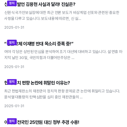
정치
신원식 발언 김용현 사실과 달라! 진실은?
신원식 발언 김용현 사실과 달라! 진실은?
신원식 국가안보실장에 대한 최근 언론 보도가 비상계엄 선포와 관련된 중요한
사항을 다루고 있습니다. 보도내용에 따르면, 신 실…
2025-01-31
정치
“정권교체 이재명 반대 목소리 증폭 중!”
“정권교체 이재명 반대 목소리 증폭 중!”
여야 각 당은 상반된 민심을 분석하여 조기 대선에 대비하고 있습니다. 설 연휴 마
지막 날인 30일, 국민의힘과 더불어민주당은 …
2025-01-31
정치
헌재 정치 편향 논란에 휘말린 이유는?
헌재 정치 편향 논란에 휘말린 이유는?
최근 헌법재판소의 재판관이 정치적 편향 문제로 큰 논란에 휘말리고 있습니다.
윤석열 대통령의 탄핵심판을 심리 중인 재판관들의 …
2025-01-31
정치
이재명 전국민 25만원 대신 정부 추경 수용!
이재명 전국민 25만원 대신 정부 추경 수용!