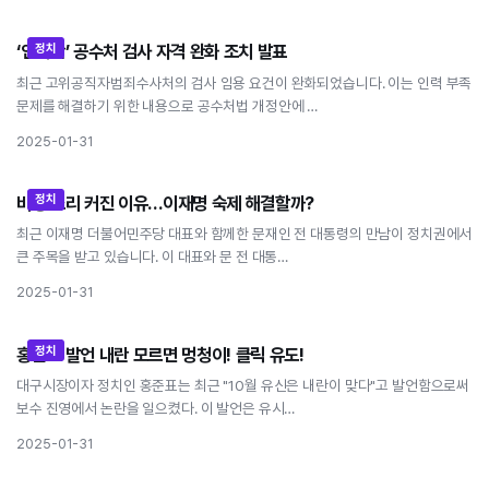
정치
‘인력난’ 공수처 검사 자격 완화 조치 발표
‘인력난’ 공수처 검사 자격 완화 조치 발표
최근 고위공직자범죄수사처의 검사 임용 요건이 완화되었습니다. 이는 인력 부족
문제를 해결하기 위한 내용으로 공수처법 개정안에 …
2025-01-31
정치
비명 소리 커진 이유…이재명 숙제 해결할까?
비명 소리 커진 이유…이재명 숙제 해결할까?
최근 이재명 더불어민주당 대표와 함께한 문재인 전 대통령의 만남이 정치권에서
큰 주목을 받고 있습니다. 이 대표와 문 전 대통…
2025-01-31
정치
홍준표 발언 내란 모르면 멍청이! 클릭 유도!
홍준표 발언 내란 모르면 멍청이! 클릭 유도!
대구시장이자 정치인 홍준표는 최근 "10월 유신은 내란이 맞다"고 발언함으로써
보수 진영에서 논란을 일으켰다. 이 발언은 유시…
2025-01-31