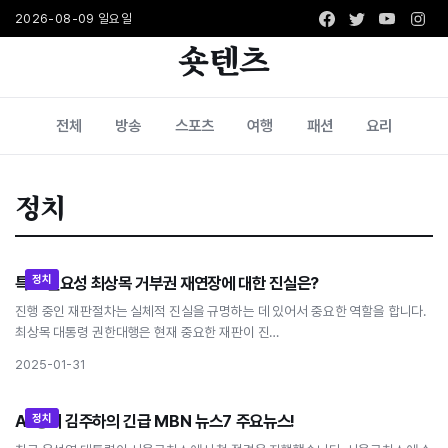
Facebook
Twitter
Youtub
Ins
2026-08-09 일요일
숏텐츠
전체
방송
스포츠
여행
패션
요리
정치
정치
특검 필요성 최상목 거부권 재연장에 대한 진실은?
특검 필요성 최상목 거부권 재연장에 대한 진실은?
진행 중인 재판절차는 실체적 진실을 규명하는 데 있어서 중요한 역할을 합니다.
최상목 대통령 권한대행은 현재 중요한 재판이 진…
2025-01-31
정치
AI 앵커 김주하의 긴급 MBN 뉴스7 주요뉴스!
AI 앵커 김주하의 긴급 MBN 뉴스7 주요뉴스!