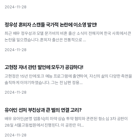
2024-11-28
연예인
정우성 혼외자 스캔들 국가적 논란에 이소영 발언!
정우성 혼외자 스캔들 국가적 논란에 이소영 발언!
최근 배우 정우성과 모델 문가비의 비혼 출산 소식이 전해지며 한국 사회에서 큰
논란을 일으켰습니다. 혼외자 출산은 전통적으로 …
2024-11-28
연예인
고현정 자녀 관련 발언에 모두가 공감하다!
고현정 자녀 관련 발언에 모두가 공감하다!
고현정은 15년 만에 토크 예능 프로그램에 출연하여, 자신의 삶의 다양한 측면을
솔직하게 이야기하였습니다. 그는 전 남편 정용…
2024-11-28
연예인
유아인 선처 부친상과 큰 벌의 연결 고리?
유아인 선처 부친상과 큰 벌의 연결 고리?
배우 유아인(본명 엄홍식)의 마약 상습 투약 혐의와 관련된 항소심 3차 공판이
28일 서울고등법원에서 진행된다. 이 공판은 마…
2024-11-28