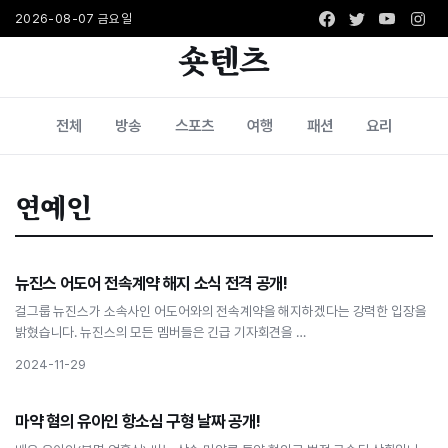
Facebook
Twitter
Youtub
Ins
2026-08-07 금요일
숏텐츠
전체
방송
스포츠
여행
패션
요리
연예인
연예인
뉴진스 어도어 전속계약 해지 소식 전격 공개!
뉴진스 어도어 전속계약 해지 소식 전격 공개!
걸그룹 뉴진스가 소속사인 어도어와의 전속계약을 해지하겠다는 강력한 입장을
밝혔습니다. 뉴진스의 모든 멤버들은 긴급 기자회견을 …
2024-11-29
연예인
마약 혐의 유아인 항소심 구형 날짜 공개!
마약 혐의 유아인 항소심 구형 날짜 공개!