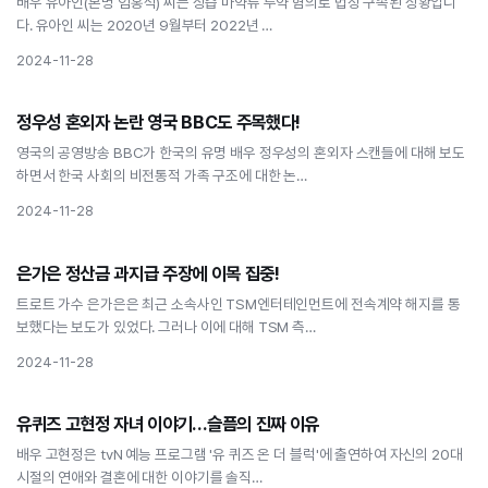
배우 유아인(본명 엄홍식) 씨는 상습 마약류 투약 혐의로 법정 구속된 상황입니
다. 유아인 씨는 2020년 9월부터 2022년 …
2024-11-28
연예인
정우성 혼외자 논란 영국 BBC도 주목했다!
정우성 혼외자 논란 영국 BBC도 주목했다!
영국의 공영방송 BBC가 한국의 유명 배우 정우성의 혼외자 스캔들에 대해 보도
하면서 한국 사회의 비전통적 가족 구조에 대한 논…
2024-11-28
연예인
은가은 정산금 과지급 주장에 이목 집중!
은가은 정산금 과지급 주장에 이목 집중!
트로트 가수 은가은은 최근 소속사인 TSM엔터테인먼트에 전속계약 해지를 통
보했다는 보도가 있었다. 그러나 이에 대해 TSM 측…
2024-11-28
연예인
유퀴즈 고현정 자녀 이야기…슬픔의 진짜 이유
유퀴즈 고현정 자녀 이야기…슬픔의 진짜 이유
배우 고현정은 tvN 예능 프로그램 '유 퀴즈 온 더 블럭'에 출연하여 자신의 20대
시절의 연애와 결혼에 대한 이야기를 솔직…