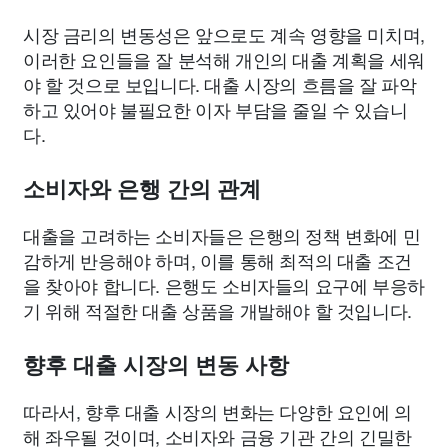
시장 금리의 변동성은 앞으로도 계속 영향을 미치며,
이러한 요인들을 잘 분석해 개인의 대출 계획을 세워
야 할 것으로 보입니다. 대출 시장의 흐름을 잘 파악
하고 있어야 불필요한 이자 부담을 줄일 수 있습니
다.
소비자와 은행 간의 관계
대출을 고려하는 소비자들은 은행의 정책 변화에 민
감하게 반응해야 하며, 이를 통해 최적의 대출 조건
을 찾아야 합니다. 은행도 소비자들의 요구에 부응하
기 위해 적절한 대출 상품을 개발해야 할 것입니다.
향후 대출 시장의 변동 사항
따라서, 향후 대출 시장의 변화는 다양한 요인에 의
해 좌우될 것이며, 소비자와 금융 기관 간의 긴밀한