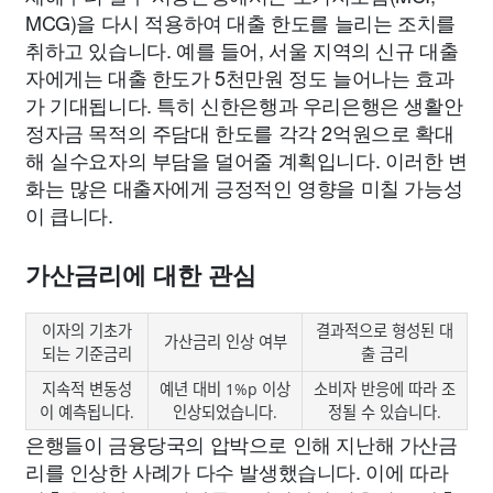
MCG)을 다시 적용하여 대출 한도를 늘리는 조치를
취하고 있습니다. 예를 들어, 서울 지역의 신규 대출
자에게는 대출 한도가 5천만원 정도 늘어나는 효과
가 기대됩니다. 특히 신한은행과 우리은행은 생활안
정자금 목적의 주담대 한도를 각각 2억원으로 확대
해 실수요자의 부담을 덜어줄 계획입니다. 이러한 변
화는 많은 대출자에게 긍정적인 영향을 미칠 가능성
이 큽니다.
가산금리에 대한 관심
이자의 기초가
결과적으로 형성된 대
가산금리 인상 여부
되는 기준금리
출 금리
지속적 변동성
예년 대비 1%p 이상
소비자 반응에 따라 조
이 예측됩니다.
인상되었습니다.
정될 수 있습니다.
은행들이 금융당국의 압박으로 인해 지난해 가산금
리를 인상한 사례가 다수 발생했습니다. 이에 따라