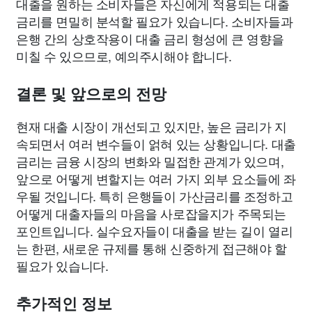
대출을 원하는 소비자들은 자신에게 적용되는 대출
금리를 면밀히 분석할 필요가 있습니다. 소비자들과
은행 간의 상호작용이 대출 금리 형성에 큰 영향을
미칠 수 있으므로, 예의주시해야 합니다.
결론 및 앞으로의 전망
현재 대출 시장이 개선되고 있지만, 높은 금리가 지
속되면서 여러 변수들이 얽혀 있는 상황입니다. 대출
금리는 금융 시장의 변화와 밀접한 관계가 있으며,
앞으로 어떻게 변할지는 여러 가지 외부 요소들에 좌
우될 것입니다. 특히 은행들이 가산금리를 조정하고
어떻게 대출자들의 마음을 사로잡을지가 주목되는
포인트입니다. 실수요자들이 대출을 받는 길이 열리
는 한편, 새로운 규제를 통해 신중하게 접근해야 할
필요가 있습니다.
추가적인 정보