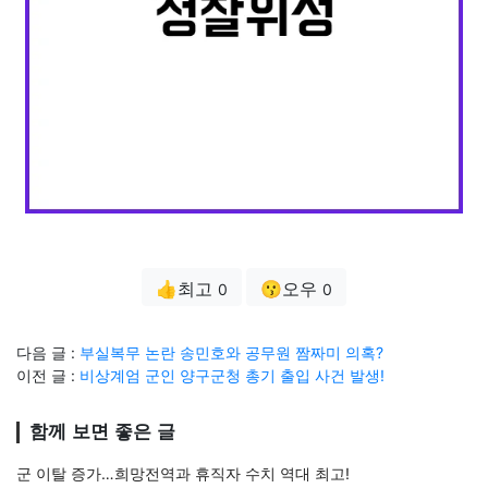
👍최고
😗오우
0
0
다음 글 :
부실복무 논란 송민호와 공무원 짬짜미 의혹?
이전 글 :
비상계엄 군인 양구군청 총기 출입 사건 발생!
함께 보면 좋은 글
군 이탈 증가…희망전역과 휴직자 수치 역대 최고!