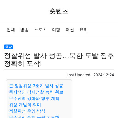
숏텐츠
전체
방송
스포츠
여행
패션
요리
국방
정찰위성 발사 성공…북한 도발 징후
정확히 포착!
Last Updated :
2024-12-24
군 정찰위성 3호기 발사 성공
독자적인 감시정찰 능력 확보
우주전력 강화와 향후 계획
위성 개발의 의미
정찰위성 운영 방식
우주작전 수행 능력 고도화