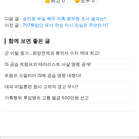
👍최고
😗오우
0
0
다음 글 :
송민호 부실 복무 의혹 병무청 조사 결과는?
이전 글 :
707특임단 유서 작성 지시 진실은 무엇인가?
함께 보면 좋은 글
군 이탈 증가…희망전역과 휴직자 수치 역대 최고!
IS 공습 트럼프의 테러리스트 사살 명령 공개!
트럼프 소말리아 IS에 공습 명령 내렸다!
대피 비밀훈련 참사 고위직 경고 무시?
가혹행위 후임병의 고통 벌금 500만원 선고