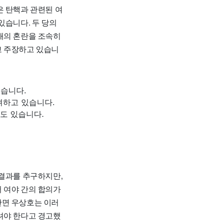
은 탄핵과 관련된 여
있습니다. 두 당의
재의 혼란을 조속히
고 주장하고 있습니
있습니다.
려하고 있습니다.
도 있습니다.
 결과를 추구하지만,
 여야 간의 합의가
반면 우상호는 이러
려야 한다고 경고했