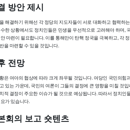
결 방안 제시
을 해결하기 위해선 각 정당의 지도자들이 서로 대화하고 협력하
특수한 상황에서도 정치인들은 민생을 우선적으로 고려해야 하며, 
법안 마련이 필요합니다. 이를 통해만이 탄핵 정국을 극복하고, 각 
반을 마련할 수 있을 것입니다.
후 전망
황은 여야의 협상에 따라 크게 좌우될 것입니다. 여당인 국민의힘
 있는 가운데, 국민의 여론이 그들의 결정에 큰 영향을 미칠 것입니
치적 결정이 주요한 이슈가 될 것으로 예상됩니다. 따라서 정치인들
필요가 있습니다.
본회의 보고 숏텐츠