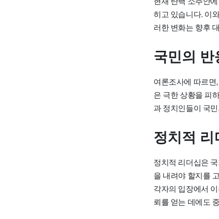
현재 탄핵 소추안에
히고 있습니다. 이와
러한 변화는 향후 
국민의 반
여론조사에 따르면,
은 극한 상황을 피
과 정치인들이 국민
정치적 리
정치적 리더십은 국
을 내려야 할지를 
각자의 입장에서 이
뢰를 얻는 데에도 