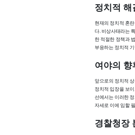
정치적 해
현재의 정치적 혼란
다. 비상사태라는 
한 적절한 정책과 
부응하는 정치적 기
여야의 향
앞으로의 정치적 상
정치적 입장을 보이고
선에서는 이러한 정
자세로 이에 임할 
경찰청장 