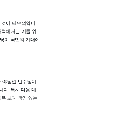
는 것이 필수적입니
국회에서는 이를 위
정당이 국민의 기대에
과 야당인 민주당이
다. 특히 다음 대
은 보다 책임 있는