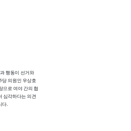
언과 행동이 선거와
주당 의원인 우상호
탕으로 여야 간의 협
더 심각하다는 의견
니다.