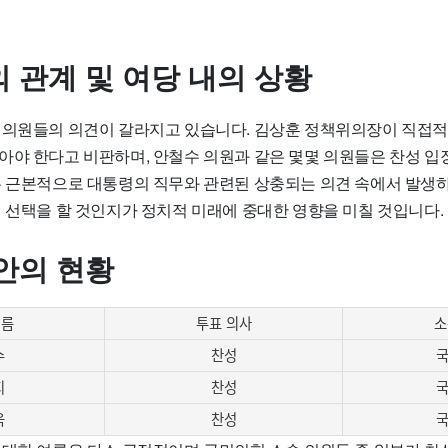
 관계 및 여당 내의 상황
 의원들의 의견이 갈라지고 있습니다. 김상훈 정책위의장이 직접
아야 한다고 비판하며, 안철수 의원과 같은 몇몇 의원들은 찬성 입
은 근본적으로 대통령의 직무와 관련된 상충되는 의견 속에서 발생하
떤 선택을 할 것인지가 정치적 미래에 중대한 영향을 미칠 것입니다.
안의 현황
이름
투표 의사
소
수
찬성
지
찬성
욱
찬성