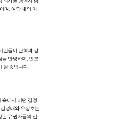
성 의사를 명백히 밝
이며, 여당 내의 이
 시민들이 탄핵과 같
짐을 반영하며, 언론
 될 것입니다.
 속에서 어떤 결정
. 김성태와 우상호는
정은 유권자들의 신