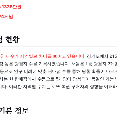
억1338만원
 74게임
첨 현황
당첨자 수가 지역별로 차이를 보이고 있습니다.
경기도에서 21
장 높은 당첨자 수를 기록하였습니다. 서울은 1등 당첨자 2게임
 등으로 인구 비례에 맞춘 판매점 수를 통해 당첨 확률이 다르
에서는 한 판매점에서 수동으로 5게임이 당첨되어 동일인 가능
니다. 이러한 지역별 수치는 로또 복권 구매자의 성향을 이해하
기본 정보