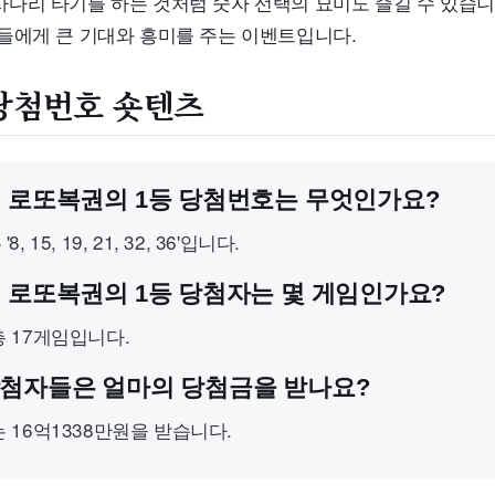
다리 타기를 하는 것처럼 숫자 선택의 묘미도 즐길 수 있습니다
이들에게 큰 기대와 흥미를 주는 이벤트입니다.
당첨번호 숏텐츠
49회 로또복권의 1등 당첨번호는 무엇인가요?
 15, 19, 21, 32, 36'입니다.
49회 로또복권의 1등 당첨자는 몇 게임인가요?
총 17게임입니다.
등 당첨자들은 얼마의 당첨금을 받나요?
 16억1338만원을 받습니다.