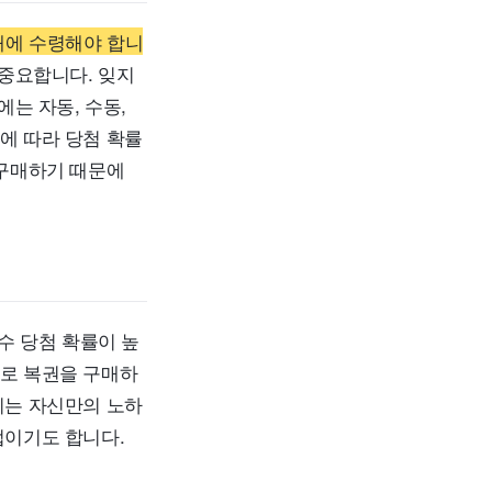
내에 수령해야 합니
 중요합니다. 잊지
에는 자동, 수동,
에 따라 당첨 확률
 구매하기 때문에
수 당첨 확률이 높
으로 복권을 구매하
이는 자신만의 노하
법이기도 합니다.