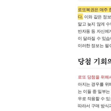
로또복권은 매주 
다.
이와 같은 정보
말고 늦지 않게 수
반자동 등 자신에
이 달라질 수 있습
이러한 정보는 필
당첨 기회
로또 당첨을 위해서
아지는 경우를 위
는 이들 중 일부
우로 작용할 수 있
따라서 구매 방식과