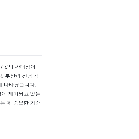
57곳의 판매점이
, 부산과 전남 각
게 나타났습니다.
성이 제기되고 있는
는 데 중요한 기준