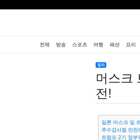
전체
방송
스포츠
여행
패션
요리
정치
머스크 
전!
일론 머스크 및 
추수감사절 만찬
트럼프 2기 정부