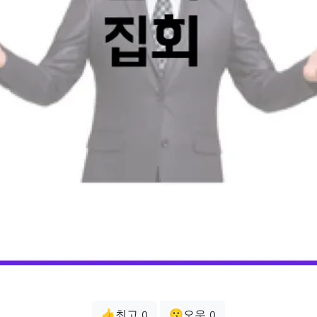
👍최고
😗오우
0
0