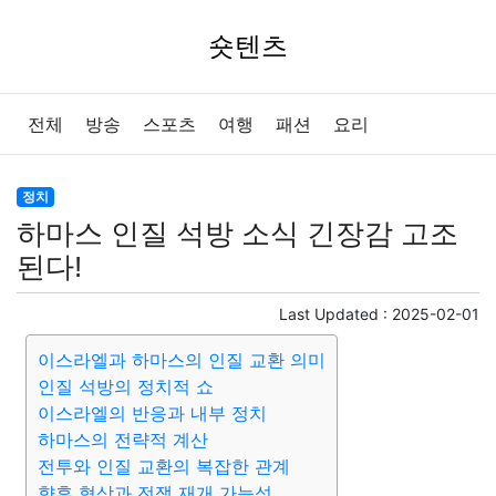
숏텐츠
전체
방송
스포츠
여행
패션
요리
정치
하마스 인질 석방 소식 긴장감 고조
된다!
Last Updated :
2025-02-01
이스라엘과 하마스의 인질 교환 의미
인질 석방의 정치적 쇼
이스라엘의 반응과 내부 정치
하마스의 전략적 계산
전투와 인질 교환의 복잡한 관계
향후 협상과 전쟁 재개 가능성