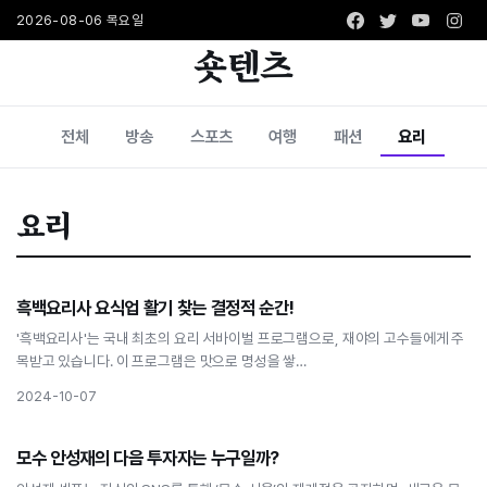
Facebook
Twitter
Youtub
Ins
2026-08-06 목요일
숏텐츠
전체
방송
스포츠
여행
패션
요리
요리
요리
흑백요리사 요식업 활기 찾는 결정적 순간!
흑백요리사 요식업 활기 찾는 결정적 순간!
'흑백요리사'는 국내 최초의 요리 서바이벌 프로그램으로, 재야의 고수들에게 주
목받고 있습니다. 이 프로그램은 맛으로 명성을 쌓…
2024-10-07
요리
모수 안성재의 다음 투자자는 누구일까?
모수 안성재의 다음 투자자는 누구일까?