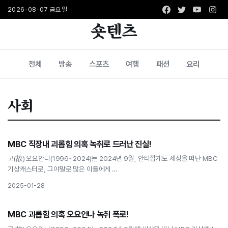
Facebook
Twitter
Youtub
Ins
2026-08-07 금요일
숏텐츠
전체
방송
스포츠
여행
패션
요리
사회
사회
MBC 직장내 괴롭힘 의혹 녹취로 드러난 진실!
MBC 직장내 괴롭힘 의혹 녹취로 드러난 진실!
고(故) 오요안나(1996~2024)는 2024년 9월, 안타깝게도 세상을 떠난 MBC
기상캐스터로, 그야말로 많은 이들에게 …
2025-01-28
사회
MBC 괴롭힘 의혹 오요안나 녹취 폭로!
MBC 괴롭힘 의혹 오요안나 녹취 폭로!