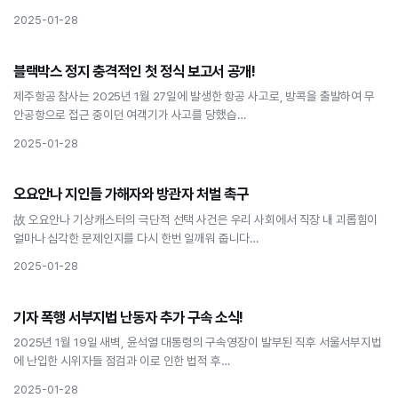
2025-01-28
사회
블랙박스 정지 충격적인 첫 정식 보고서 공개!
블랙박스 정지 충격적인 첫 정식 보고서 공개!
제주항공 참사는 2025년 1월 27일에 발생한 항공 사고로, 방콕을 출발하여 무
안공항으로 접근 중이던 여객기가 사고를 당했습…
2025-01-28
사회
오요안나 지인들 가해자와 방관자 처벌 촉구
오요안나 지인들 가해자와 방관자 처벌 촉구
故 오요안나 기상캐스터의 극단적 선택 사건은 우리 사회에서 직장 내 괴롭힘이
얼마나 심각한 문제인지를 다시 한번 일깨워 줍니다…
2025-01-28
사회
기자 폭행 서부지법 난동자 추가 구속 소식!
기자 폭행 서부지법 난동자 추가 구속 소식!
2025년 1월 19일 새벽, 윤석열 대통령의 구속영장이 발부된 직후 서울서부지법
에 난입한 시위자들 점검과 이로 인한 법적 후…
2025-01-28