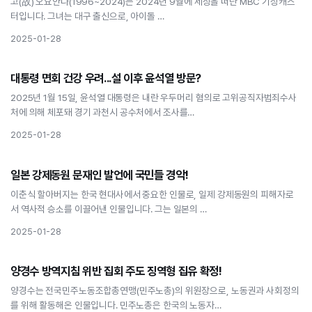
고(故) 오요안나(1996~2024)는 2024년 9월에 세상을 떠난 MBC 기상캐스
터입니다. 그녀는 대구 출신으로, 아이돌 …
2025-01-28
사회
대통령 면회 건강 우려...설 이후 윤석열 방문?
대통령 면회 건강 우려...설 이후 윤석열 방문?
2025년 1월 15일, 윤석열 대통령은 내란 우두머리 혐의로 고위공직자범죄수사
처에 의해 체포돼 경기 과천시 공수처에서 조사를…
2025-01-28
사회
일본 강제동원 문재인 발언에 국민들 경악!
일본 강제동원 문재인 발언에 국민들 경악!
이춘식 할아버지는 한국 현대사에서 중요한 인물로, 일제 강제동원의 피해자로
서 역사적 승소를 이끌어낸 인물입니다. 그는 일본의 …
2025-01-28
사회
양경수 방역지침 위반 집회 주도 징역형 집유 확정!
양경수 방역지침 위반 집회 주도 징역형 집유 확정!
양경수는 전국민주노동조합총연맹(민주노총)의 위원장으로, 노동권과 사회정의
를 위해 활동해온 인물입니다. 민주노총은 한국의 노동자…