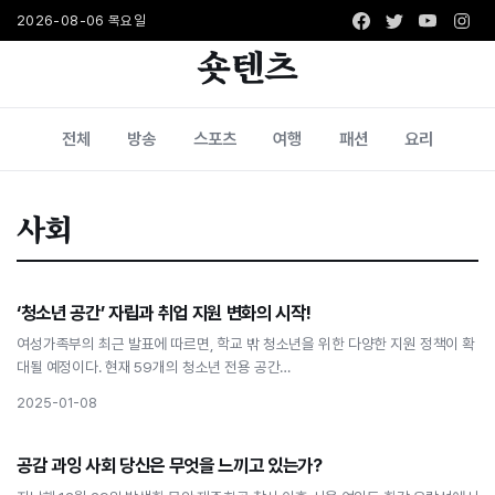
Facebook
Twitter
Youtub
Ins
2026-08-06 목요일
숏텐츠
전체
방송
스포츠
여행
패션
요리
사회
사회
‘청소년 공간’ 자립과 취업 지원 변화의 시작!
‘청소년 공간’ 자립과 취업 지원 변화의 시작!
여성가족부의 최근 발표에 따르면, 학교 밖 청소년을 위한 다양한 지원 정책이 확
대될 예정이다. 현재 59개의 청소년 전용 공간…
2025-01-08
사회
공감 과잉 사회 당신은 무엇을 느끼고 있는가?
공감 과잉 사회 당신은 무엇을 느끼고 있는가?