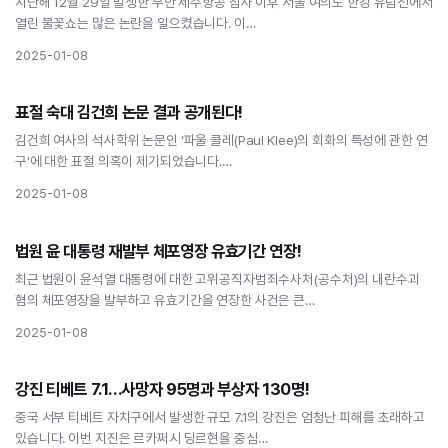
지난해 12월 29일 발생한 무안 제주항공 참사 이후 서울 여의도 한강 유람선에서
열린 불꽃쇼는 많은 논란을 일으켰습니다. 이…
2025-01-08
사회
표절 숙대 김건희 논문 결과 공개된다!
표절 숙대 김건희 논문 결과 공개된다!
김건희 여사의 석사학위 논문인 ‘파울 클레(Paul Klee)의 회화의 특성에 관한 연
구’에 대한 표절 의혹이 제기되었습니다.…
2025-01-08
사회
법원 윤 대통령 재발부 체포영장 유효기간 연장!
법원 윤 대통령 재발부 체포영장 유효기간 연장!
최근 법원이 윤석열 대통령에 대한 고위공직자범죄수사처(공수처)의 내란수괴
혐의 체포영장을 발부하고 유효기간을 연장한 사건은 큰…
2025-01-08
사회
강진 티베트 7.1…사망자 95명과 부상자 130명!
강진 티베트 7.1…사망자 95명과 부상자 130명!
중국 서부 티베트 자치구에서 발생한 규모 7.1의 강진은 엄청난 피해를 초래하고
있습니다. 이번 지진은 르카쩌시 딩르현을 중심…