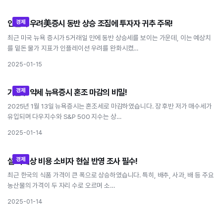
경제
인플레 우려美증시 동반 상승 조짐에 투자자 귀추 주목!
인플레 우려美증시 동반 상승 조짐에 투자자 귀추 주목!
최근 미국 뉴욕 증시가 5거래일 만에 동반 상승세를 보이는 가운데, 이는 예상치
를 밑돈 물가 지표가 인플레이션 우려를 완화시켰…
2025-01-15
경제
기술주 약세 뉴욕증시 혼조 마감의 비밀!
기술주 약세 뉴욕증시 혼조 마감의 비밀!
2025년 1월 13일 뉴욕증시는 혼조세로 마감하였습니다. 장 후반 저가 매수세가
유입되며 다우지수와 S&P 500 지수는 상…
2025-01-14
경제
설 차례상 비용 소비자 현실 반영 조사 필수!
설 차례상 비용 소비자 현실 반영 조사 필수!
최근 한국의 식품 가격이 큰 폭으로 상승하였습니다. 특히, 배추, 사과, 배 등 주요
농산물의 가격이 두 자리 수로 오르며 소…
2025-01-14