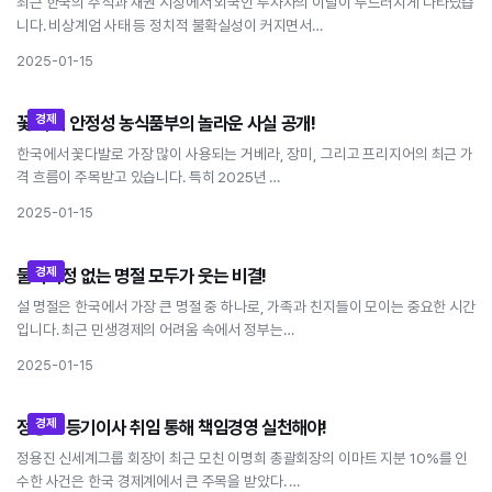
최근 한국의 주식과 채권 시장에서 외국인 투자자의 이탈이 두드러지게 나타났습
니다. 비상계엄 사태 등 정치적 불확실성이 커지면서…
2025-01-15
경제
꽃 가격 안정성 농식품부의 놀라운 사실 공개!
꽃 가격 안정성 농식품부의 놀라운 사실 공개!
한국에서 꽃다발로 가장 많이 사용되는 거베라, 장미, 그리고 프리지어의 최근 가
격 흐름이 주목받고 있습니다. 특히 2025년 …
2025-01-15
경제
물가걱정 없는 명절 모두가 웃는 비결!
물가걱정 없는 명절 모두가 웃는 비결!
설 명절은 한국에서 가장 큰 명절 중 하나로, 가족과 친지들이 모이는 중요한 시간
입니다. 최근 민생경제의 어려움 속에서 정부는…
2025-01-15
경제
정용진 등기이사 취임 통해 책임경영 실천해야!
정용진 등기이사 취임 통해 책임경영 실천해야!
정용진 신세계그룹 회장이 최근 모친 이명희 총괄회장의 이마트 지분 10%를 인
수한 사건은 한국 경제계에서 큰 주목을 받았다. …