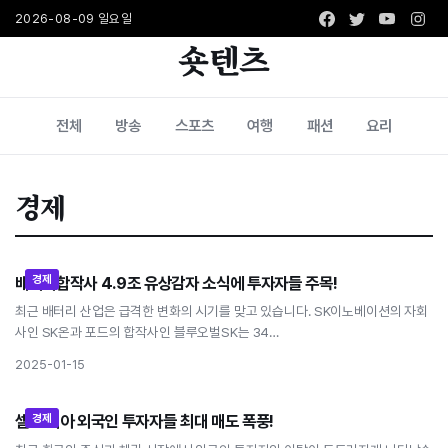
Facebook
Twitter
Youtub
Ins
2026-08-09 일요일
숏텐츠
전체
방송
스포츠
여행
패션
요리
경제
경제
배터리합작사 4.9조 유상감자 소식에 투자자들 주목!
배터리합작사 4.9조 유상감자 소식에 투자자들 주목!
최근 배터리 산업은 급격한 변화의 시기를 맞고 있습니다. SK이노베이션의 자회
사인 SK온과 포드의 합작사인 블루오벌SK는 34…
2025-01-15
경제
셀 코리아 외국인 투자자들 최대 매도 폭풍!
셀 코리아 외국인 투자자들 최대 매도 폭풍!