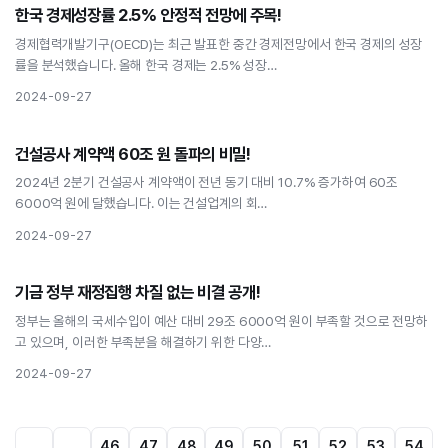
경제
한국 경제성장률 2.5% 안정적 전망에 주목!
한국 경제성장률 2.5% 안정적 전망에 주목!
경제협력개발기구(OECD)는 최근 발표한 중간 경제전망에서 한국 경제의 성장
률을 분석했습니다. 올해 한국 경제는 2.5% 성장…
2024-09-27
경제
건설공사 계약액 60조 원 돌파의 비밀!
건설공사 계약액 60조 원 돌파의 비밀!
2024년 2분기 건설공사 계약액이 전년 동기 대비 10.7% 증가하여 60조
6000억 원에 달했습니다. 이는 건설업계의 회…
2024-09-27
경제
기금 정부 재정집행 차질 없는 비결 공개!
기금 정부 재정집행 차질 없는 비결 공개!
정부는 올해의 국세수입이 예산 대비 29조 6000억 원이 부족할 것으로 전망하
고 있으며, 이러한 부족분을 해결하기 위한 다양…
2024-09-27
46
47
48
49
50
51
52
53
54