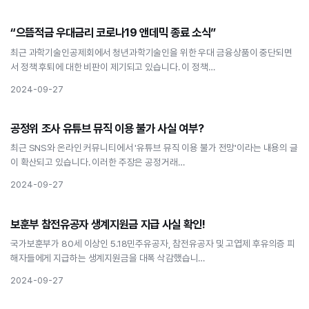
경제
“으뜸적금 우대금리 코로나19 앤데믹 종료 소식”
“으뜸적금 우대금리 코로나19 앤데믹 종료 소식”
최근 과학기술인공제회에서 청년과학기술인을 위한 우대 금융상품이 중단되면
서 정책 후퇴에 대한 비판이 제기되고 있습니다. 이 정책…
2024-09-27
경제
공정위 조사 유튜브 뮤직 이용 불가 사실 여부?
공정위 조사 유튜브 뮤직 이용 불가 사실 여부?
최근 SNS와 온라인 커뮤니티에서 '유튜브 뮤직 이용 불가 전망'이라는 내용의 글
이 확산되고 있습니다. 이러한 주장은 공정거래…
2024-09-27
경제
보훈부 참전유공자 생계지원금 지급 사실 확인!
보훈부 참전유공자 생계지원금 지급 사실 확인!
국가보훈부가 80세 이상인 5.18민주유공자, 참전유공자 및 고엽제 후유의증 피
해자들에게 지급하는 생계지원금을 대폭 삭감했습니…
2024-09-27