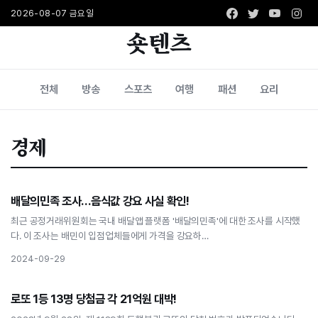
Facebook
Twitter
Youtub
Ins
2026-08-07 금요일
숏텐츠
전체
방송
스포츠
여행
패션
요리
경제
경제
배달의민족 조사…음식값 강요 사실 확인!
배달의민족 조사…음식값 강요 사실 확인!
최근 공정거래위원회는 국내 배달앱 플랫폼 '배달의민족'에 대한 조사를 시작했
다. 이 조사는 배민이 입점업체들에게 가격을 강요하…
2024-09-29
경제
로또 1등 13명 당첨금 각 21억원 대박!
로또 1등 13명 당첨금 각 21억원 대박!