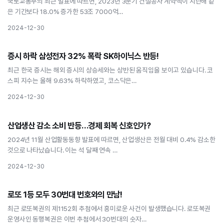
국토교통부의 최근 발표에 따르면, 2023년 3분기 건설공사 계약액이 지난해 같
은 기간보다 18.0% 증가한 53조 7000억…
2024-12-30
경제
증시 하락 삼성전자 32% 폭락 SK하이닉스 반등!
증시 하락 삼성전자 32% 폭락 SK하이닉스 반등!
최근 한국 증시는 해외 증시의 상승세와는 상반된 움직임을 보이고 있습니다. 코
스피 지수는 올해 9.63% 하락하였고, 코스닥은…
2024-12-30
경제
산업생산 감소 소비 반등…경제 회복 신호인가?
산업생산 감소 소비 반등…경제 회복 신호인가?
2024년 11월 산업활동동향 발표에 따르면, 산업생산은 전월 대비 0.4% 감소한
것으로 나타났습니다. 이는 석 달째 연속 …
2024-12-30
경제
로또 1등 모두 30번대 번호와의 만남!
로또 1등 모두 30번대 번호와의 만남!
최근 로또복권의 제1152회 추첨에서 흥미로운 사건이 발생했습니다. 로또복권
운영사인 동행복권은 이번 추첨에서 30번대의 숫자…