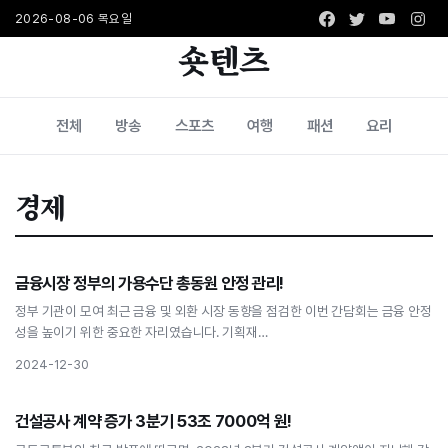
Facebook
Twitter
Youtub
Ins
2026-08-06 목요일
숏텐츠
전체
방송
스포츠
여행
패션
요리
경제
경제
금융시장 정부의 가용수단 총동원 안정 관리!
금융시장 정부의 가용수단 총동원 안정 관리!
정부 기관이 모여 최근 금융 및 외환 시장 동향을 점검한 이번 간담회는 금융 안정
성을 높이기 위한 중요한 자리였습니다. 기획재…
2024-12-30
경제
건설공사 계약 증가 3분기 53조 7000억 원!
건설공사 계약 증가 3분기 53조 7000억 원!